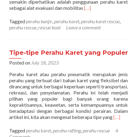
semakin diperhatikan adalah penggunaan perahu karet
Read
sebagai alat evakuasi dan mobilitas
[…]
more
about
Tagged
perahu banjir
,
perahu karet
,
perahu karet rescue
,
Persiapan
perahu rescue
,
rescue boat
Leave a comment
Menghadapi
Banjir
di
Musim
Tipe-tipe Perahu Karet yang Populer
Penghujan
Posted on
July 18, 2023
Perahu karet atau perahu pneumatik merupakan jenis
perahu yang terbuat dari bahan karet yang fleksibel dan
dirancang untuk berbagai keperluan seperti transportasi,
rekreasi, dan penyelamatan. Perahu ini telah menjadi
pilihan yang populer bagi banyak orang karena
kepraktisannya, keawetan, serta kemampuannya untuk
beradaptasi dengan berbagai kondisi perairan. Dalam
Read
artikel ini, kita akan mengenal beberapa tipe yang
[…]
more
about
Tagged
perahu karet
,
perahu rafting
,
perahu rescue
4
Tipe-
Comments