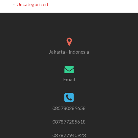
Uncategorized
Jakarta - Indonesia
Email
085780289658
087877285618
087877940923