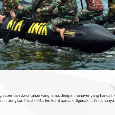
g super dan daya tahan yang lama, dengan manuver yang handal. P
dan bongkar. Perahu Marine kami banyak digunakan tidak hanya untu